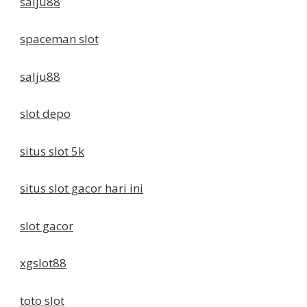
salju88
spaceman slot
salju88
slot depo
situs slot 5k
situs slot gacor hari ini
slot gacor
xgslot88
toto slot