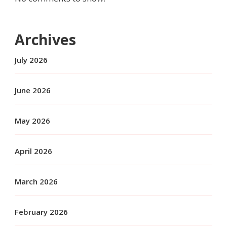
Archives
July 2026
June 2026
May 2026
April 2026
March 2026
February 2026