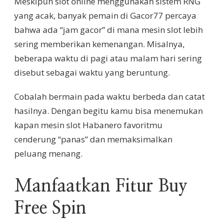
Meskipun slot online menggunakan sistem RNG
yang acak, banyak pemain di Gacor77 percaya
bahwa ada “jam gacor” di mana mesin slot lebih
sering memberikan kemenangan. Misalnya,
beberapa waktu di pagi atau malam hari sering
disebut sebagai waktu yang beruntung.
Cobalah bermain pada waktu berbeda dan catat
hasilnya. Dengan begitu kamu bisa menemukan
kapan mesin slot Habanero favoritmu
cenderung “panas” dan memaksimalkan
peluang menang.
Manfaatkan Fitur Buy
Free Spin