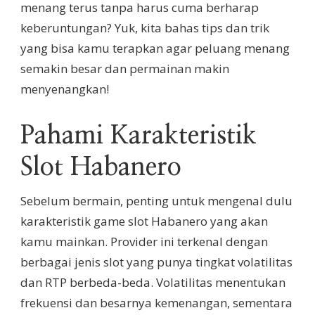
menang terus tanpa harus cuma berharap
keberuntungan? Yuk, kita bahas tips dan trik
yang bisa kamu terapkan agar peluang menang
semakin besar dan permainan makin
menyenangkan!
Pahami Karakteristik
Slot Habanero
Sebelum bermain, penting untuk mengenal dulu
karakteristik game slot Habanero yang akan
kamu mainkan. Provider ini terkenal dengan
berbagai jenis slot yang punya tingkat volatilitas
dan RTP berbeda-beda. Volatilitas menentukan
frekuensi dan besarnya kemenangan, sementara