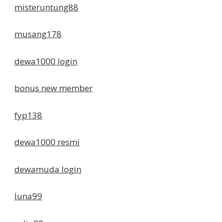
misteruntung88
musang178
dewa1000 login
bonus new member
fyp138
dewa1000 resmi
dewamuda login
luna99