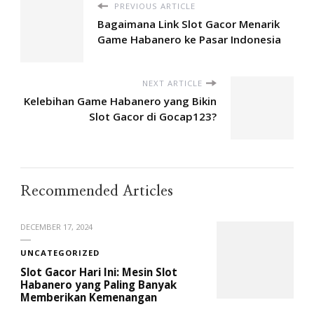
PREVIOUS ARTICLE
Bagaimana Link Slot Gacor Menarik
Game Habanero ke Pasar Indonesia
NEXT ARTICLE
Kelebihan Game Habanero yang Bikin
Slot Gacor di Gocap123?
Recommended Articles
DECEMBER 17, 2024
UNCATEGORIZED
Slot Gacor Hari Ini: Mesin Slot
Habanero yang Paling Banyak
Memberikan Kemenangan