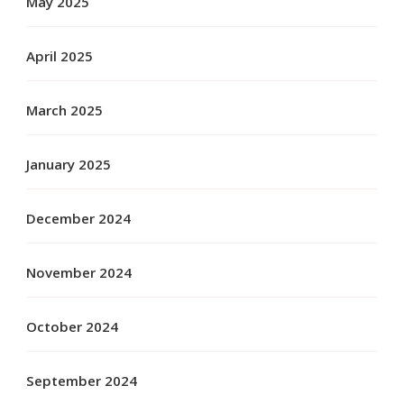
May 2025
April 2025
March 2025
January 2025
December 2024
November 2024
October 2024
September 2024