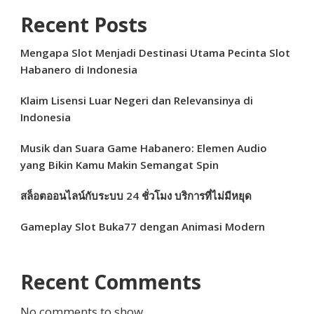
Recent Posts
Mengapa Slot Menjadi Destinasi Utama Pecinta Slot
Habanero di Indonesia
Klaim Lisensi Luar Negeri dan Relevansinya di
Indonesia
Musik dan Suara Game Habanero: Elemen Audio
yang Bikin Kamu Makin Semangat Spin
สล็อตออนไลน์กับระบบ 24 ชั่วโมง บริการที่ไม่มีหยุด
Gameplay Slot Buka77 dengan Animasi Modern
Recent Comments
No comments to show.