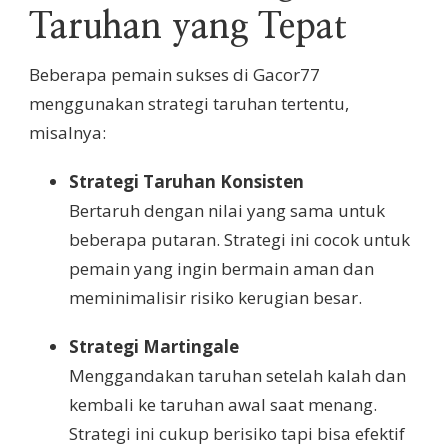
Taruhan yang Tepat
Beberapa pemain sukses di Gacor77
menggunakan strategi taruhan tertentu,
misalnya:
Strategi Taruhan Konsisten
Bertaruh dengan nilai yang sama untuk
beberapa putaran. Strategi ini cocok untuk
pemain yang ingin bermain aman dan
meminimalisir risiko kerugian besar.
Strategi Martingale
Menggandakan taruhan setelah kalah dan
kembali ke taruhan awal saat menang.
Strategi ini cukup berisiko tapi bisa efektif