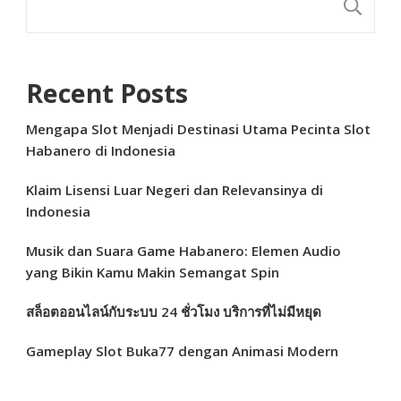
S
Recent Posts
Mengapa Slot Menjadi Destinasi Utama Pecinta Slot
Habanero di Indonesia
Klaim Lisensi Luar Negeri dan Relevansinya di
Indonesia
Musik dan Suara Game Habanero: Elemen Audio
yang Bikin Kamu Makin Semangat Spin
สล็อตออนไลน์กับระบบ 24 ชั่วโมง บริการที่ไม่มีหยุด
Gameplay Slot Buka77 dengan Animasi Modern