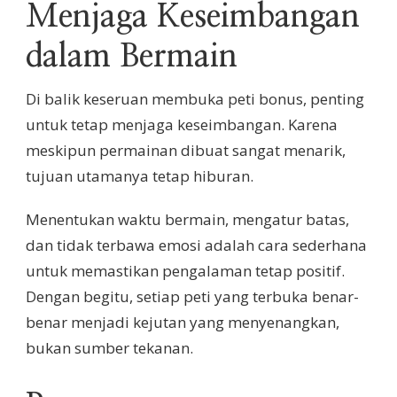
Menjaga Keseimbangan
dalam Bermain
Di balik keseruan membuka peti bonus, penting
untuk tetap menjaga keseimbangan. Karena
meskipun permainan dibuat sangat menarik,
tujuan utamanya tetap hiburan.
Menentukan waktu bermain, mengatur batas,
dan tidak terbawa emosi adalah cara sederhana
untuk memastikan pengalaman tetap positif.
Dengan begitu, setiap peti yang terbuka benar-
benar menjadi kejutan yang menyenangkan,
bukan sumber tekanan.