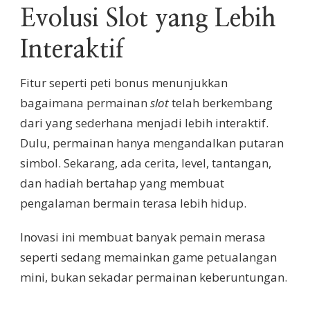
Evolusi Slot yang Lebih
Interaktif
Fitur seperti peti bonus menunjukkan
bagaimana permainan
slot
telah berkembang
dari yang sederhana menjadi lebih interaktif.
Dulu, permainan hanya mengandalkan putaran
simbol. Sekarang, ada cerita, level, tantangan,
dan hadiah bertahap yang membuat
pengalaman bermain terasa lebih hidup.
Inovasi ini membuat banyak pemain merasa
seperti sedang memainkan game petualangan
mini, bukan sekadar permainan keberuntungan.