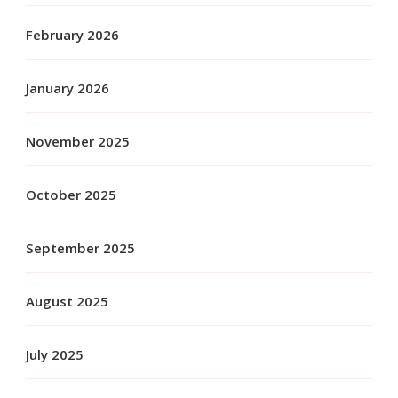
February 2026
January 2026
November 2025
October 2025
September 2025
August 2025
July 2025