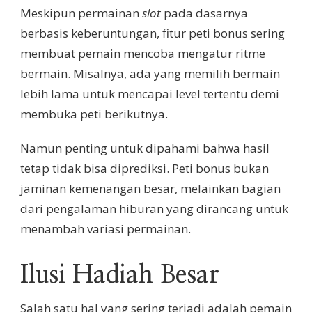
Meskipun permainan
slot
pada dasarnya
berbasis keberuntungan, fitur peti bonus sering
membuat pemain mencoba mengatur ritme
bermain. Misalnya, ada yang memilih bermain
lebih lama untuk mencapai level tertentu demi
membuka peti berikutnya.
Namun penting untuk dipahami bahwa hasil
tetap tidak bisa diprediksi. Peti bonus bukan
jaminan kemenangan besar, melainkan bagian
dari pengalaman hiburan yang dirancang untuk
menambah variasi permainan.
Ilusi Hadiah Besar
Salah satu hal yang sering terjadi adalah pemain