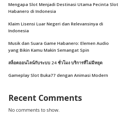
Mengapa Slot Menjadi Destinasi Utama Pecinta Slot
Habanero di Indonesia
Klaim Lisensi Luar Negeri dan Relevansinya di
Indonesia
Musik dan Suara Game Habanero: Elemen Audio
yang Bikin Kamu Makin Semangat Spin
สล็อตออนไลน์กับระบบ 24 ชั่วโมง บริการที่ไม่มีหยุด
Gameplay Slot Buka77 dengan Animasi Modern
Recent Comments
No comments to show.