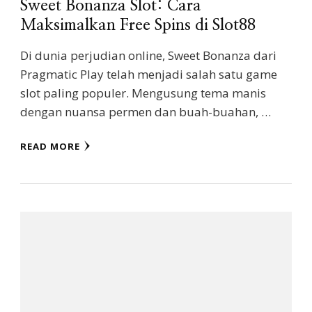
Sweet Bonanza Slot: Cara
Maksimalkan Free Spins di Slot88
Di dunia perjudian online, Sweet Bonanza dari
Pragmatic Play telah menjadi salah satu game
slot paling populer. Mengusung tema manis
dengan nuansa permen dan buah-buahan, …
READ MORE