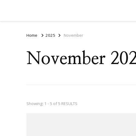
Home
2025
November
November 20
Showing: 1 - 5 of 5 RESULTS