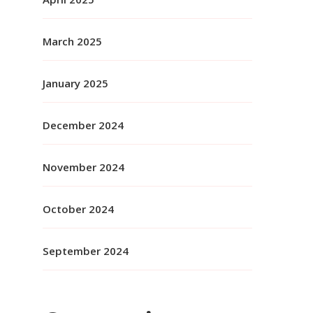
March 2025
January 2025
December 2024
November 2024
October 2024
September 2024