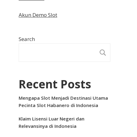
Akun Demo Slot
Search
SEARCH
Recent Posts
Mengapa Slot Menjadi Destinasi Utama
Pecinta Slot Habanero di Indonesia
Klaim Lisensi Luar Negeri dan
Relevansinya di Indonesia