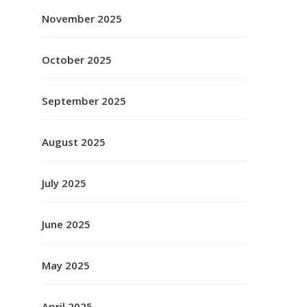
November 2025
October 2025
September 2025
August 2025
July 2025
June 2025
May 2025
April 2025