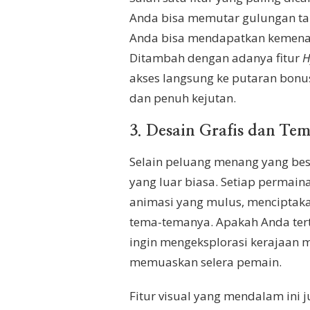
Anda bisa memutar gulungan ta
Anda bisa mendapatkan kemena
Ditambah dengan adanya fitur
H
akses langsung ke putaran bonu
dan penuh kejutan.
3. Desain Grafis dan Te
Selain peluang menang yang bes
yang luar biasa. Setiap permain
animasi yang mulus, menciptak
tema-temanya. Apakah Anda tert
ingin mengeksplorasi kerajaan 
memuaskan selera pemain.
Fitur visual yang mendalam ini