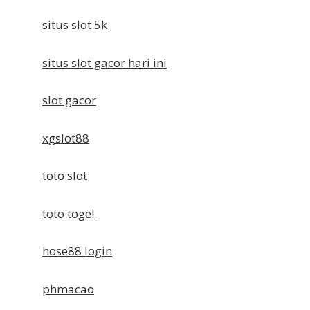
situs slot 5k
situs slot gacor hari ini
slot gacor
xgslot88
toto slot
toto togel
hose88 login
phmacao