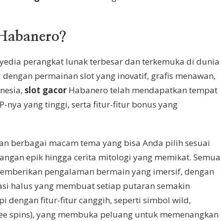
 Habanero?
yedia perangkat lunak terbesar dan terkemuka di dunia
l dengan permainan slot yang inovatif, grafis menawan,
nesia,
slot gacor
Habanero telah mendapatkan tempat
-nya yang tinggi, serta fitur-fitur bonus yang
 berbagai macam tema yang bisa Anda pilih sesuai
langan epik hingga cerita mitologi yang memikat. Semua
 memberikan pengalaman bermain yang imersif, dengan
si halus yang membuat setiap putaran semakin
i dengan fitur-fitur canggih, seperti simbol wild,
 (free spins), yang membuka peluang untuk memenangkan