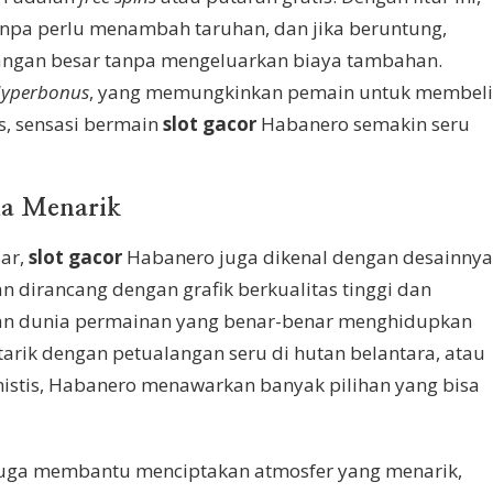
npa perlu menambah taruhan, dan jika beruntung,
ngan besar tanpa mengeluarkan biaya tambahan.
yperbonus
, yang memungkinkan pemain untuk membeli
s, sensasi bermain
slot gacor
Habanero semakin seru
ma Menarik
ar,
slot gacor
Habanero juga dikenal dengan desainnya
an dirancang dengan grafik berkualitas tinggi dan
an dunia permainan yang benar-benar menghidupkan
arik dengan petualangan seru di hutan belantara, atau
mistis, Habanero menawarkan banyak pilihan yang bisa
 juga membantu menciptakan atmosfer yang menarik,