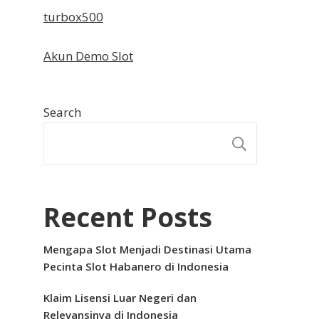
turbox500
Akun Demo Slot
Search
SEARCH
Recent Posts
Mengapa Slot Menjadi Destinasi Utama
Pecinta Slot Habanero di Indonesia
Klaim Lisensi Luar Negeri dan
Relevansinya di Indonesia