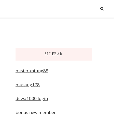
SIDEBAR
misteruntung88
musang178
dewa1000 login
bonus new member