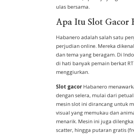
ulas bersama.
Apa Itu Slot Gacor
Habanero adalah salah satu pen
perjudian online. Mereka dikena
dan tema yang beragam. Di Indo
di hati banyak pemain berkat RTP
menggiurkan.
Slot gacor
Habanero menawarkan
dengan selera, mulai dari petua
mesin slot ini dirancang untuk
visual yang memukau dan anima
menarik. Mesin ini juga dilengkap
scatter, hingga putaran gratis