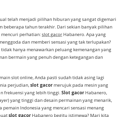
rtual telah menjadi pilihan hiburan yang sangat digemari
 beberapa tahun terakhir. Dari sekian banyak pilihan
u mencuri perhatian:
slot gacor
Habanero. Apa yang
menggoda dan memberi sensasi yang tak terlupakan?
tidak hanya menawarkan peluang kemenangan yang
laman bermain yang penuh dengan ketegangan dan
in slot online, Anda pasti sudah tidak asing lagi
unia perjudian,
slot gacor
merujuk pada mesin yang
frekuensi yang lebih tinggi.
Slot gacor
Habanero,
layer) yang tinggi dan desain permainan yang menarik,
ra pemain Indonesia yang mencari sensasi menang
buat
slot gacor
Habanero begitu istimewa? Mari kita