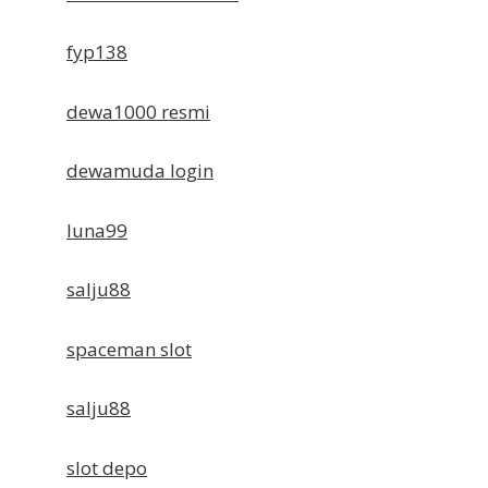
fyp138
dewa1000 resmi
dewamuda login
luna99
salju88
spaceman slot
salju88
slot depo