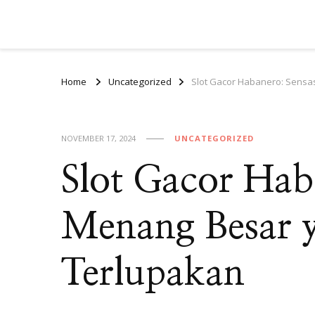
Home
Uncategorized
Slot Gacor Habanero: Sensa
NOVEMBER 17, 2024
UNCATEGORIZED
Slot Gacor Hab
Menang Besar 
Terlupakan