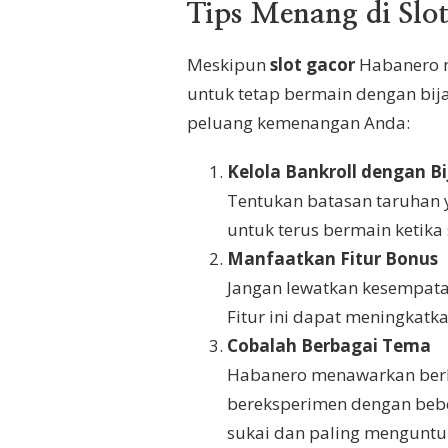
Tips Menang di Slo
Meskipun
slot gacor
Habanero m
untuk tetap bermain dengan bij
peluang kemenangan Anda:
Kelola Bankroll dengan Bi
Tentukan batasan taruhan 
untuk terus bermain ketika
Manfaatkan Fitur Bonus
Jangan lewatkan kesempata
Fitur ini dapat meningkat
Cobalah Berbagai Tema
Habanero menawarkan berb
bereksperimen dengan beb
sukai dan paling menguntu