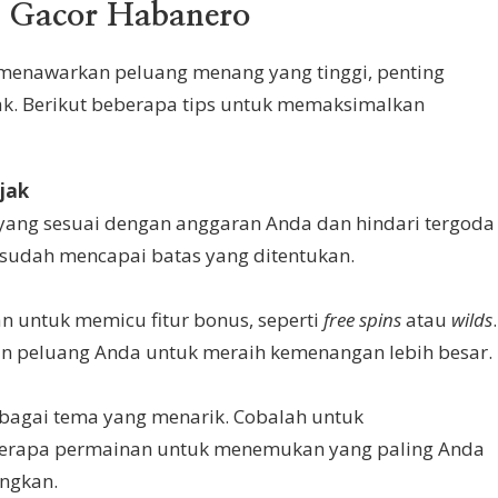
t Gacor Habanero
enawarkan peluang menang yang tinggi, penting
ak. Berikut beberapa tips untuk memaksimalkan
jak
yang sesuai dengan anggaran Anda dan hindari tergoda
 sudah mencapai batas yang ditentukan.
n untuk memicu fitur bonus, seperti
free spins
atau
wilds
.
kan peluang Anda untuk meraih kemenangan lebih besar.
agai tema yang menarik. Cobalah untuk
erapa permainan untuk menemukan yang paling Anda
ngkan.