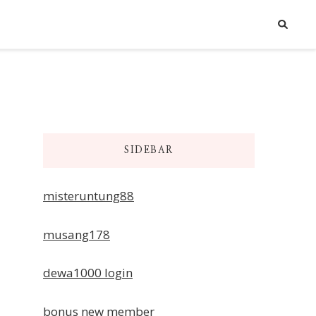
SIDEBAR
misteruntung88
musang178
dewa1000 login
bonus new member