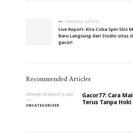
PREVIOUS ARTICLE
Live Report: Kita Coba Spin Slot 
Baru Langsung dari Studio situs s
gacor!
Recommended Articles
Gacor77: Cara Ma
UPDATED ON
AUGUST 8, 2025
Terus Tanpa Hoki
UNCATEGORIZED