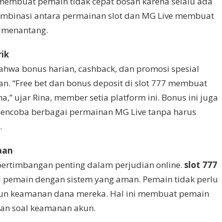
i membuat pemain tidak cepat bosan karena selalu ada
Kombinasi antara permainan slot dan MG Live membuat
 menantang.
ik
wa bonus harian, cashback, dan promosi spesial
n. “Free bet dan bonus deposit di slot 777 membuat
a,” ujar Rina, member setia platform ini. Bonus ini juga
encoba berbagai permainan MG Live tanpa harus
.
aan
ertimbangan penting dalam perjudian online.
slot 777
i pemain dengan sistem yang aman. Pemain tidak perlu
pun keamanan dana mereka. Hal ini membuat pemain
an soal keamanan akun.