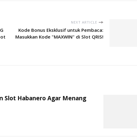
NEXT ARTICLE
MG
Kode Bonus Eksklusif untuk Pembaca:
lot
Masukkan Kode "MAXWIN" di Slot QRIS!
in Slot Habanero Agar Menang