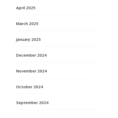
April 2025
March 2025
January 2025
December 2024
November 2024
October 2024
September 2024