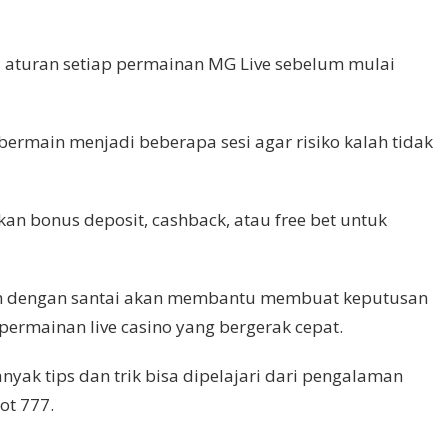
i aturan setiap permainan MG Live sebelum mulai
ermain menjadi beberapa sesi agar risiko kalah tidak
an bonus deposit, cashback, atau free bet untuk
 dengan santai akan membantu membuat keputusan
permainan live casino yang bergerak cepat.
nyak tips dan trik bisa dipelajari dari pengalaman
ot 777.