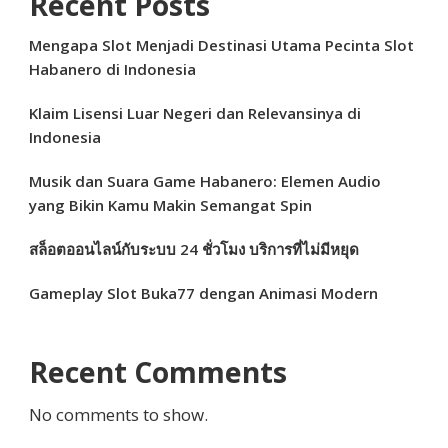
Recent Posts
Mengapa Slot Menjadi Destinasi Utama Pecinta Slot
Habanero di Indonesia
Klaim Lisensi Luar Negeri dan Relevansinya di
Indonesia
Musik dan Suara Game Habanero: Elemen Audio
yang Bikin Kamu Makin Semangat Spin
สล็อตออนไลน์กับระบบ 24 ชั่วโมง บริการที่ไม่มีหยุด
Gameplay Slot Buka77 dengan Animasi Modern
Recent Comments
No comments to show.