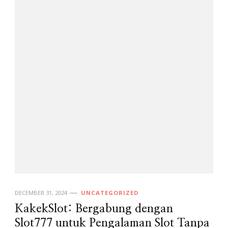
DECEMBER 31, 2024
UNCATEGORIZED
KakekSlot: Bergabung dengan
Slot777 untuk Pengalaman Slot Tanpa