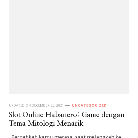
UPDATED ON
DECEMBER 26, 2024
UNCATEGORIZED
Slot Online Habanero: Game dengan
Tema Mitologi Menarik
Pernahkah kamu merasa, saat melangkah ke