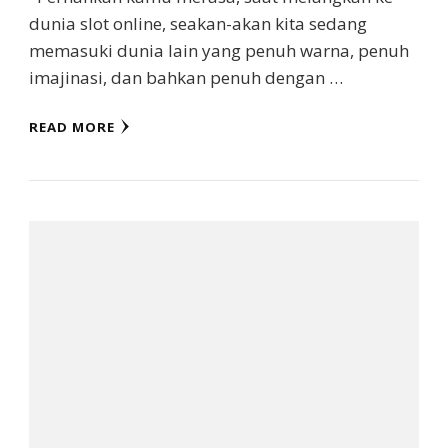
dunia slot online, seakan-akan kita sedang
memasuki dunia lain yang penuh warna, penuh
imajinasi, dan bahkan penuh dengan …
READ MORE