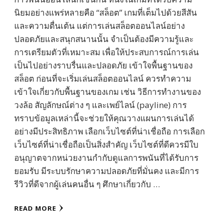
นิยมอย่างแพร่หลายคือ “สล็อต” เกมที่เต็มไปด้วยสีสัน
และความตื่นเต้น แต่การเล่นสล็อตออนไลน์อย่าง
ปลอดภัยและสนุกสนานนั้น จำเป็นต้องมีความรู้และ
การเตรียมตัวที่เหมาะสม เพื่อให้ประสบการณ์การเล่น
เป็นไปอย่างราบรื่นและปลอดภัย เข้าใจพื้นฐานของ
สล็อต ก่อนที่จะเริ่มเล่นสล็อตออนไลน์ ควรทำความ
เข้าใจเกี่ยวกับพื้นฐานของเกม เช่น วิธีการทำงานของ
วงล้อ สัญลักษณ์ต่าง ๆ และเพย์ไลน์ (payline) การ
ทราบข้อมูลเหล่านี้จะช่วยให้คุณวางแผนการเล่นได้
อย่างมีประสิทธิภาพ เลือกเว็บไซต์ที่น่าเชื่อถือ การเลือก
เว็บไซต์ที่น่าเชื่อถือเป็นสิ่งสำคัญ เว็บไซต์ที่ดีควรมีใบ
อนุญาตจากหน่วยงานกำกับดูแลการพนันที่ได้รับการ
ยอมรับ มีระบบรักษาความปลอดภัยที่มั่นคง และมีการ
รีวิวที่ดีจากผู้เล่นคนอื่น ๆ ศึกษาเกี่ยวกับ …
READ MORE