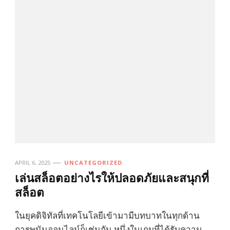
APRIL 6, 2025
UNCATEGORIZED
เล่นสล็อตอย่างไรให้ปลอดภัยและสนุกที่
สล็อต
ในยุคดิจิทัลที่เทคโนโลยีเข้ามามีบทบาทในทุกด้าน
การพนันออนไลน์ก็เช่นกัน หนึ่งในเกมที่ได้รับความ