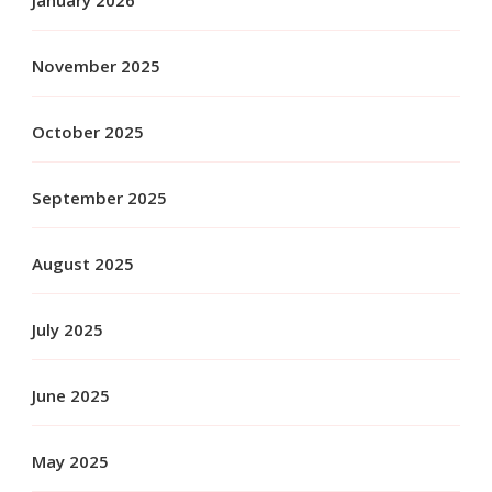
January 2026
November 2025
October 2025
September 2025
August 2025
July 2025
June 2025
May 2025