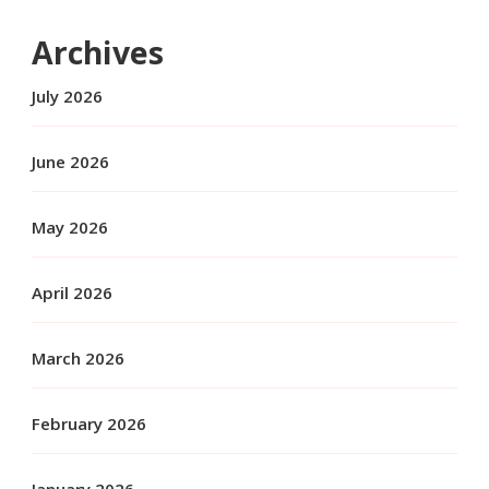
Archives
July 2026
June 2026
May 2026
April 2026
March 2026
February 2026