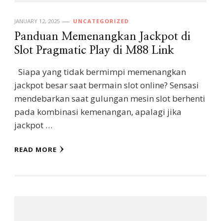
JANUARY 12, 2025
UNCATEGORIZED
Panduan Memenangkan Jackpot di
Slot Pragmatic Play di M88 Link
Siapa yang tidak bermimpi memenangkan
jackpot besar saat bermain slot online? Sensasi
mendebarkan saat gulungan mesin slot berhenti
pada kombinasi kemenangan, apalagi jika
jackpot …
READ MORE