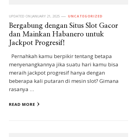
UPDATED ON
JANUARY 21, 2025
UNCATEGORIZED
Bergabung dengan Situs Slot Gacor
dan Mainkan Habanero untuk
Jackpot Progresif!
Pernahkah kamu berpikir tentang betapa
menyenangkannya jika suatu hari kamu bisa
meraih jackpot progresif hanya dengan
beberapa kali putaran di mesin slot? Gimana
rasanya …
READ MORE